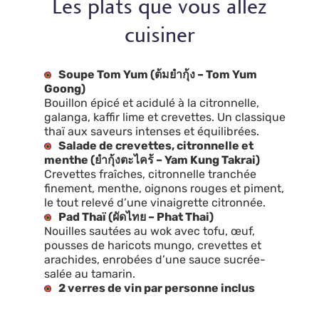
Les plats que vous allez
cuisiner
Soupe Tom Yum (ต้มยำกุ้ง – Tom Yum
Goong)
Bouillon épicé et acidulé à la citronnelle,
galanga, kaffir lime et crevettes. Un classique
thaï aux saveurs intenses et équilibrées.
Salade de crevettes, citronnelle et
menthe (ยำกุ้งตะไคร้ – Yam Kung Takrai)
Crevettes fraîches, citronnelle tranchée
finement, menthe, oignons rouges et piment,
le tout relevé d’une vinaigrette citronnée.
Pad Thaï (ผัดไทย – Phat Thai)
Nouilles sautées au wok avec tofu, œuf,
pousses de haricots mungo, crevettes et
arachides, enrobées d’une sauce sucrée-
salée au tamarin.
2 verres de vin par personne inclus