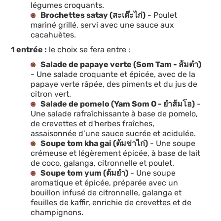
légumes croquants.
Brochettes satay (สะเต๊ะไก่)
- Poulet
mariné grillé, servi avec une sauce aux
cacahuètes.
1 entrée :
le choix se fera entre :
Salade de papaye verte (Som Tam - ส้มตำ)
- Une salade croquante et épicée, avec de la
papaye verte râpée, des piments et du jus de
citron vert.
Salade de pomelo (Yam Som O - ยำส้มโอ)
-
Une salade rafraîchissante à base de pomelo,
de crevettes et d'herbes fraîches,
assaisonnée d’une sauce sucrée et acidulée.
Soupe tom kha gai (ต้มข่าไก่)
- Une soupe
crémeuse et légèrement épicée, à base de lait
de coco, galanga, citronnelle et poulet.
Soupe tom yum (ต้มยำ)
- Une soupe
aromatique et épicée, préparée avec un
bouillon infusé de citronnelle, galanga et
feuilles de kaffir, enrichie de crevettes et de
champignons.