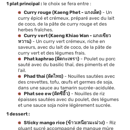
1 plat principal :
le choix se fera entre :
Curry rouge (Kaeng Phet - แกงเผ็ด)
- Un
curry épicé et crémeux, préparé avec du lait
de coco, de la pâte de curry rouge et des
herbes fraîches.
Curry vert (Kaeng Khiao Wan - แกงเขียว
หวาน)
- Un curry vert crémeux, riche en
saveurs, avec du lait de coco, de la pâte de
curry vert et des légumes frais.
Phat kaphrao (ผัดกะเพรา)
- Poulet ou porc
sauté avec du basilic thaï, des piments et de
l’ail.
Phad thai (ผัดไทย)
- Nouilles sautées avec
des crevettes, tofu, œufs et germes de soja,
dans une sauce au tamarin sucrée-acidulée.
Phat see ew (ผัดซีอิ๊ว)
- Nouilles de riz
épaisses sautées avec du poulet, des légumes
et une sauce soja noire légèrement sucrée.
1 dessert :
Sticky mango rice (ข้าวเหนียวมะม่วง)
- Riz
gluant sucré accompagné de mangue mûre