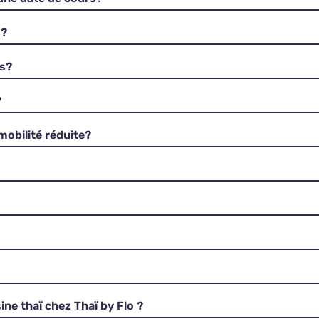
s?
rs?
?
mobilité réduite?
ine thaï chez Thaï by Flo ?