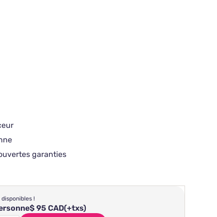
ceur
onne
ouvertes garanties
 disponibles !
personne
$ 95 CAD
(+txs)