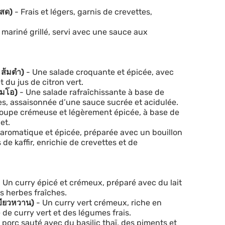
ะสด)
- Frais et légers, garnis de crevettes,
 mariné grillé, servi avec une sauce aux
ส้มตำ)
- Une salade croquante et épicée, avec
 du jus de citron vert.
้มโอ)
- Une salade rafraîchissante à base de
es, assaisonnée d’une sauce sucrée et acidulée.
oupe crémeuse et légèrement épicée, à base de
et.
aromatique et épicée, préparée avec un bouillon
 de kaffir, enrichie de crevettes et de
 Un curry épicé et crémeux, préparé avec du lait
s herbes fraîches.
ขียวหวาน)
- Un curry vert crémeux, riche en
 de curry vert et des légumes frais.
 porc sauté avec du basilic thaï, des piments et