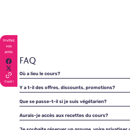
Invitez
vos
amis
FAQ
Où a lieu le cours?
Copié !
Y a t-il des offres, discounts, promotions?
Que se passe-t-il si je suis végétarien?
Aurais-je accès aux recettes du cours?
Je souhaite réserver un groupe, voire privatiser