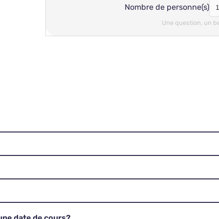
Nombre de personne(s)
Une question, un b
 une date de cours?