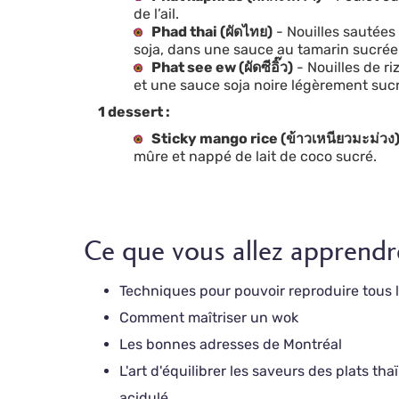
de l’ail.
Phad thai (ผัดไทย)
- Nouilles sautées
soja, dans une sauce au tamarin sucrée
Phat see ew (ผัดซีอิ๊ว)
- Nouilles de r
et une sauce soja noire légèrement suc
1 dessert :
Sticky mango rice (ข้าวเหนียวมะม่วง
mûre et nappé de lait de coco sucré.
Ce que vous allez apprendr
Techniques pour pouvoir reproduire tous l
Comment maîtriser un wok
Les bonnes adresses de Montréal
L'art d'équilibrer les saveurs des plats tha
acidulé