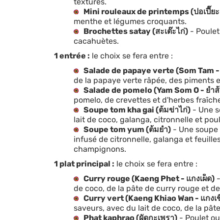
textures.
Mini rouleaux de printemps (ปอเปี๊ย
menthe et légumes croquants.
Brochettes satay (สะเต๊ะไก่)
- Poulet
cacahuètes.
1 entrée :
le choix se fera entre :
Salade de papaye verte (Som Tam - 
de la papaye verte râpée, des piments et
Salade de pomelo (Yam Som O - ยำส
pomelo, de crevettes et d'herbes fraîch
Soupe tom kha gai (ต้มข่าไก่)
- Une s
lait de coco, galanga, citronnelle et poul
Soupe tom yum (ต้มยำ)
- Une soupe 
infusé de citronnelle, galanga et feuilles
champignons.
1 plat principal :
le choix se fera entre :
Curry rouge (Kaeng Phet - แกงเผ็ด)
-
de coco, de la pâte de curry rouge et de
Curry vert (Kaeng Khiao Wan - แกงเ
saveurs, avec du lait de coco, de la pâte
Phat kaphrao (ผัดกะเพรา)
- Poulet ou