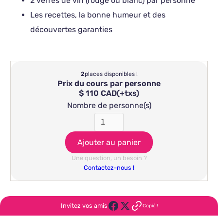
2 verres de vin (rouge ou blanc) par personne
Les recettes, la bonne humeur et des
découvertes garanties
2
places disponibles !
Prix du cours par personne
$ 110 CAD
(+txs)
Nombre de personne(s)
Une question, un besoin ?
Contactez-nous !
Invitez vos amis
Copié !