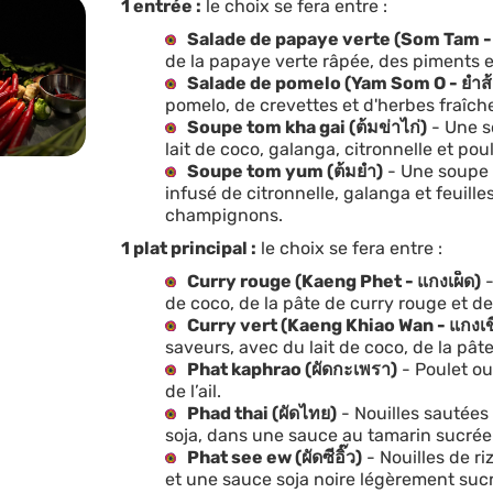
1 entrée :
le choix se fera entre :
Salade de papaye verte (Som Tam - 
de la papaye verte râpée, des piments et
Salade de pomelo (Yam Som O - ยำส
pomelo, de crevettes et d'herbes fraîch
Soupe tom kha gai (ต้มข่าไก่)
- Une s
lait de coco, galanga, citronnelle et poul
Soupe tom yum (ต้มยำ)
- Une soupe 
infusé de citronnelle, galanga et feuilles
champignons.
1 plat principal :
le choix se fera entre :
Curry rouge (Kaeng Phet - แกงเผ็ด)
-
de coco, de la pâte de curry rouge et de
Curry vert (Kaeng Khiao Wan - แกงเ
saveurs, avec du lait de coco, de la pâte
Phat kaphrao (ผัดกะเพรา)
- Poulet ou
de l’ail.
Phad thai (ผัดไทย)
- Nouilles sautées
soja, dans une sauce au tamarin sucrée
Phat see ew (ผัดซีอิ๊ว)
- Nouilles de r
et une sauce soja noire légèrement suc