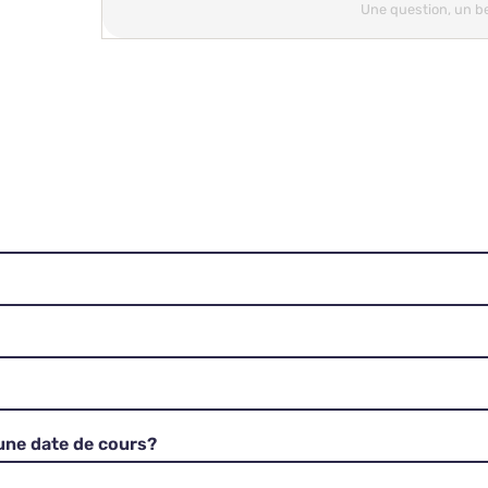
Une question, un b
 une date de cours?