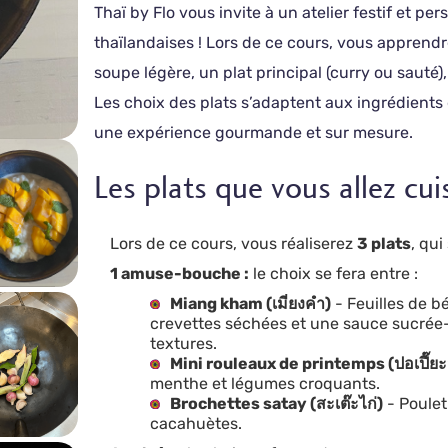
Thaï by Flo vous invite à un atelier festif et pe
thaïlandaises ! Lors de ce cours, vous apprendr
soupe légère, un plat principal (curry ou sauté)
Les choix des plats s’adaptent aux ingrédients 
une expérience gourmande et sur mesure.
Les plats que vous allez cui
Lors de ce cours, vous réaliserez
3 plats
, qui
1 amuse-bouche :
le choix se fera entre :
Miang kham (เมี่ยงคำ)
- Feuilles de b
crevettes séchées et une sauce sucrée-
textures.
Mini rouleaux de printemps (ปอเปี๊ย
menthe et légumes croquants.
Brochettes satay (สะเต๊ะไก่)
- Poulet
cacahuètes.