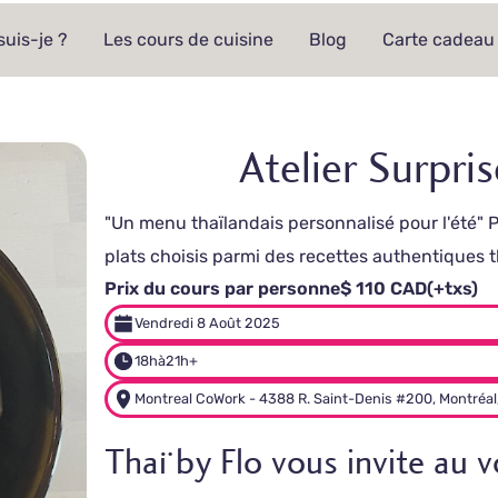
suis-je ?
Les cours de cuisine
Blog
Carte cadeau
Atelier Surpris
"Un menu thaïlandais personnalisé pour l'été" Pa
plats choisis parmi des recettes authentiques th
Prix du cours par personne
$ 110 CAD
(+txs)
Vendredi 8 Août 2025
18h
à
21h+
Montreal CoWork - 4388 R. Saint-Denis #200, Montréal
Thaï by Flo vous invite au 