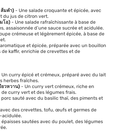
ส้มตำ)
- Une salade croquante et épicée, avec
 du jus de citron vert.
้มโอ)
- Une salade rafraîchissante à base de
es, assaisonnée d’une sauce sucrée et acidulée.
oupe crémeuse et légèrement épicée, à base de
et.
aromatique et épicée, préparée avec un bouillon
 de kaffir, enrichie de crevettes et de
 Un curry épicé et crémeux, préparé avec du lait
s herbes fraîches.
ขียวหวาน)
- Un curry vert crémeux, riche en
 de curry vert et des légumes frais.
 porc sauté avec du basilic thaï, des piments et
 avec des crevettes, tofu, œufs et germes de
-acidulée.
iz épaisses sautées avec du poulet, des légumes
rée.