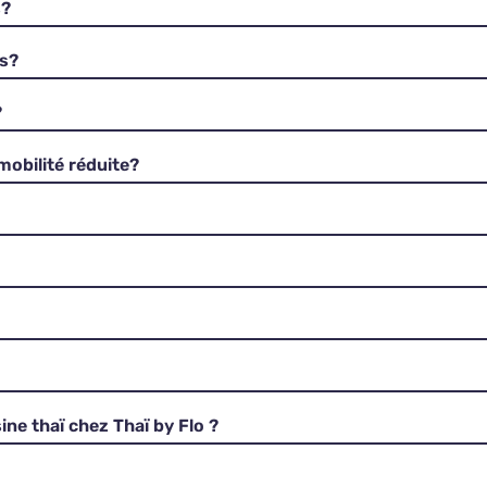
s?
rs?
?
mobilité réduite?
ine thaï chez Thaï by Flo ?