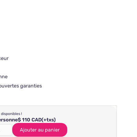
ceur
onne
ouvertes garanties
 disponibles !
personne
$ 110 CAD
(+txs)