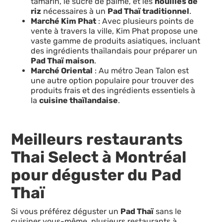
tamarin, le sucre de palme, et les
nouilles de
riz
nécessaires à un
Pad Thaï traditionnel
.
Marché Kim Phat
: Avec plusieurs points de
vente à travers la ville, Kim Phat propose une
vaste gamme de produits asiatiques, incluant
des ingrédients thaïlandais pour préparer un
Pad Thaï maison
.
Marché Oriental
: Au métro Jean Talon est
une autre option populaire pour trouver des
produits frais et des ingrédients essentiels à
la
cuisine thaïlandaise
.
Meilleurs restaurants
Thai Select à Montréal
pour déguster du Pad
Thaï
Si vous préférez déguster un
Pad Thaï
sans le
cuisiner vous-même, plusieurs restaurants à