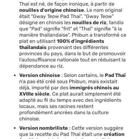
Thaï est né, de façon ironique, à partir de
nouilles d'origine chinoise
. Le nom original
était "Gway Teow Pad Thaï". "Gway Teow"
désigne en chinois les
nouilles de riz
, tandis
que "Pad" signifie "frit" et "Thaï" signifie "à la
manière thaïlandaise". Phibun a transformé ce
plat en utilisant
100% d’ingrédients
thaïlandais
provenant des différentes
provinces du pays, dans le but de promouvoir
l'autosuffisance nationale tout en réduisant la
dépendance au riz.
Version chinoise
: Selon certains, le
Pad Thaï
n’a pas été créé sous Phibun, mais existait
déjà, importé par des
immigrés chinois au
XVIIIe siècle
. Ce plat aurait simplement été
adapté au fil du temps avec des ingrédients
locaux, mais ses racines restent
profondément ancrées dans la culture
chinoise.
Version nombriliste
: Cette version suggère
que la recette du Pad Thaï était une
création