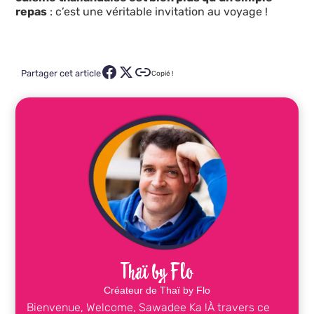
repas
: c’est une véritable invitation au voyage !
Partager cet article
Copié !
Thaï by Flo
Créateur de Thaï by Flo
Bienvenue, Welcome, Sawadee Ka !À travers ce