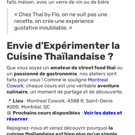
faits maison, avec un verre de vin ou de bière
« Chez Thaï by Flo, on ne suit pas une
recette, on crée une expérience
gustative inoubliable. »
Envie d’Expérimenter la
Cuisine Thaïlandaise ?
Que vous soyez un
amateur de street food thaï
ou
un
passionné de gastronomie
, nos ateliers sont
faits pour vous ! Comme le souligne
Montreal
Cowork
, chaque cours est une véritable
aventure
culinaire
, un moment de partage et de découverte.
📍
Lieu
: Montreal Cowork, 4388 R. Saint-Denis
#200, Montréal, QC
📅
Prochains cours disponibles
:
Voir les dates et
réserver
Rejoignez-nous et venez découvrir pourquoi
la
cuisine thaïlandaise est bien plus qu’un simple