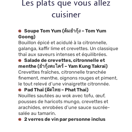
Les plats que vous allez
cuisiner
Soupe Tom Yum (ต้มยำกุ้ง – Tom Yum
Goong)
Bouillon épicé et acidulé à la citronnelle,
galanga, kaffir lime et crevettes. Un classique
thaï aux saveurs intenses et équilibrées.
Salade de crevettes, citronnelle et
menthe (ยำกุ้งตะไคร้ – Yam Kung Takrai)
Crevettes fraîches, citronnelle tranchée
finement, menthe, oignons rouges et piment,
le tout relevé d’une vinaigrette citronnée.
Pad Thaï (ผัดไทย – Phat Thai)
Nouilles sautées au wok avec tofu, œuf,
pousses de haricots mungo, crevettes et
arachides, enrobées d’une sauce sucrée-
salée au tamarin.
2 verres de vin par personne inclus