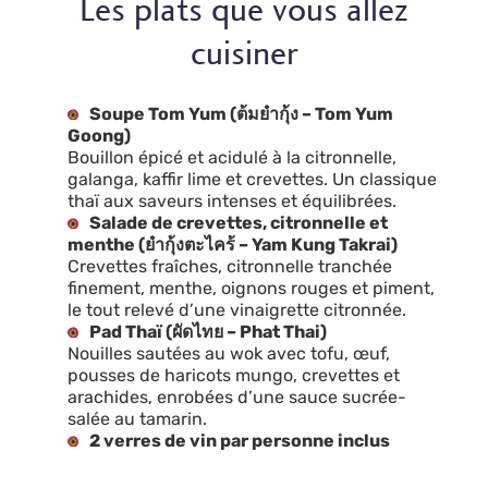
Les plats que vous allez
cuisiner
Soupe Tom Yum (ต้มยำกุ้ง – Tom Yum
Goong)
Bouillon épicé et acidulé à la citronnelle,
galanga, kaffir lime et crevettes. Un classique
thaï aux saveurs intenses et équilibrées.
Salade de crevettes, citronnelle et
menthe (ยำกุ้งตะไคร้ – Yam Kung Takrai)
Crevettes fraîches, citronnelle tranchée
finement, menthe, oignons rouges et piment,
le tout relevé d’une vinaigrette citronnée.
Pad Thaï (ผัดไทย – Phat Thai)
Nouilles sautées au wok avec tofu, œuf,
pousses de haricots mungo, crevettes et
arachides, enrobées d’une sauce sucrée-
salée au tamarin.
2 verres de vin par personne inclus