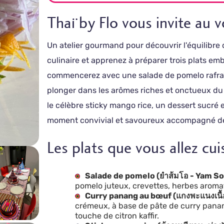
Thaï by Flo vous invite au 
Un atelier gourmand pour découvrir l'équilibre 
culinaire et apprenez à préparer trois plats em
commencerez avec une salade de pomelo rafraîc
plonger dans les arômes riches et onctueux du 
le célèbre sticky mango rice, un dessert sucré 
moment convivial et savoureux accompagné de
Les plats que vous allez cui
Salade de pomelo (ยำส้มโอ - Yam S
pomelo juteux, crevettes, herbes aroma
Curry panang au bœuf (แกงพะแนงเนื
crémeux, à base de pâte de curry panang
touche de citron kaffir.