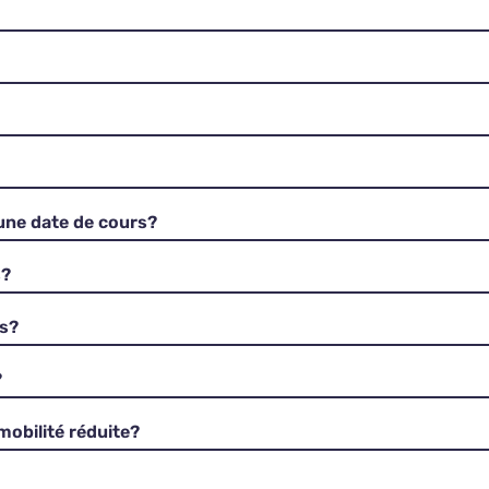
 une date de cours?
s?
rs?
?
mobilité réduite?