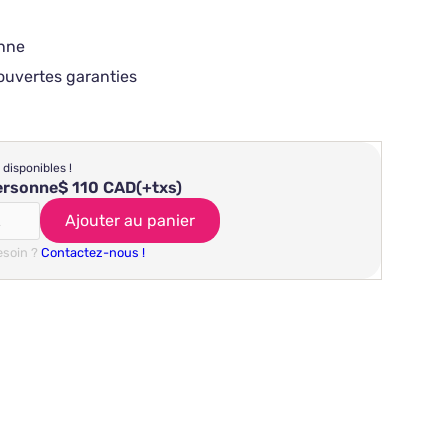
onne
ouvertes garanties
 disponibles !
personne
$ 110 CAD
(+txs)
esoin ?
Contactez-nous !