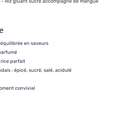
)
- Riz gluant sucré accompagné de mangue
e
 équilibrée en saveurs
 parfumé
rice parfait
ndais : épicé, sucré, salé, acidulé
oment convivial