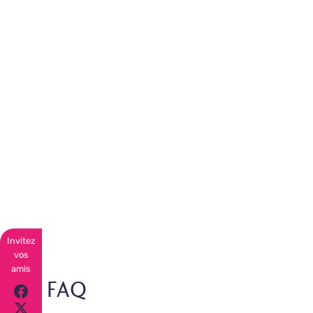
Invitez
vos
amis
FAQ