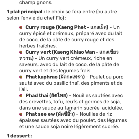
champignons.
1 plat principal :
le choix se fera entre (ou autre
selon l'envie du chef Flo) :
Curry rouge (Kaeng Phet - แกงเผ็ด)
- Un
curry épicé et crémeux, préparé avec du lait
de coco, de la pâte de curry rouge et des
herbes fraîches.
Curry vert (Kaeng Khiao Wan - แกงเขียว
หวาน)
- Un curry vert crémeux, riche en
saveurs, avec du lait de coco, de la pâte de
curry vert et des légumes frais.
Phat kaphrao (ผัดกะเพรา)
- Poulet ou porc
sauté avec du basilic thaï, des piments et de
l’ail.
Phad thai (ผัดไทย)
- Nouilles sautées avec
des crevettes, tofu, œufs et germes de soja,
dans une sauce au tamarin sucrée-acidulée.
Phat see ew (ผัดซีอิ๊ว)
- Nouilles de riz
épaisses sautées avec du poulet, des légumes
et une sauce soja noire légèrement sucrée.
1 dessert :