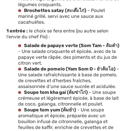
légumes croquants.
Brochettes satay (สะเต๊ะไก่)
- Poulet
mariné grillé, servi avec une sauce aux
cacahuètes.
1 entrée :
le choix se fera entre (ou autre selon
l'envie du chef Flo) :
Salade de papaye verte (Som Tam - ส้มตำ)
- Une salade croquante et épicée, avec de la
papaye verte râpée, des piments et du jus de
citron vert.
Salade de pomelo (Yam Som O - ยำส้มโอ)
-
Une salade rafraîchissante à base de pomelo,
de crevettes et d'herbes fraîches,
assaisonnée d’une sauce sucrée et acidulée.
Soupe tom kha gai (ต้มข่าไก่)
- Une soupe
crémeuse et légèrement épicée, à base de lait
de coco, galanga, citronnelle et poulet.
Soupe tom yum (ต้มยำ)
- Une soupe
aromatique et épicée, préparée avec un
bouillon infusé de citronnelle, galanga et
feuilles de kaffir, enrichie de crevettes et de