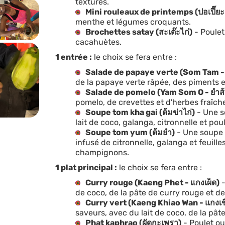
textures.
Mini rouleaux de printemps (ปอเปี๊ย
menthe et légumes croquants.
Brochettes satay (สะเต๊ะไก่)
- Poulet
cacahuètes.
1 entrée :
le choix se fera entre :
Salade de papaye verte (Som Tam - 
de la papaye verte râpée, des piments et
Salade de pomelo (Yam Som O - ยำส
pomelo, de crevettes et d'herbes fraîch
Soupe tom kha gai (ต้มข่าไก่)
- Une s
lait de coco, galanga, citronnelle et poul
Soupe tom yum (ต้มยำ)
- Une soupe 
infusé de citronnelle, galanga et feuilles
champignons.
1 plat principal :
le choix se fera entre :
Curry rouge (Kaeng Phet - แกงเผ็ด)
-
de coco, de la pâte de curry rouge et de
Curry vert (Kaeng Khiao Wan - แกงเ
saveurs, avec du lait de coco, de la pâte
Phat kaphrao (ผัดกะเพรา)
- Poulet ou