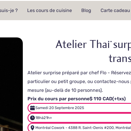
suis-je ?
Les cours de cuisine
Blog
Carte cadeau
Atelier Thaï surp
tran
Atelier surprise préparé par chef Flo - Réserv
particulier ou petit groupe, ou contactez-nous
mesure (au-delà de 10 personnes).
Prix du cours par personne
$ 110 CAD
(+txs)
Samedi 20 Septembre 2025
18h
à
21h+
Montréal Cowork - 4388 R. Saint-Denis #200, Montréal