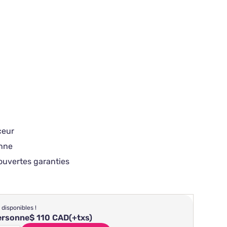
ceur
onne
ouvertes garanties
 disponibles !
personne
$ 110 CAD
(+txs)