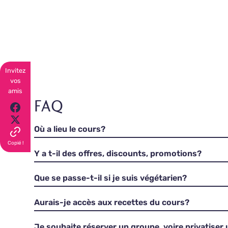
Invitez
vos
amis
FAQ
Où a lieu le cours?
Copié !
Y a t-il des offres, discounts, promotions?
Que se passe-t-il si je suis végétarien?
Aurais-je accès aux recettes du cours?
Je souhaite réserver un groupe, voire privatiser