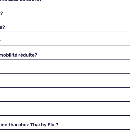
s?
rs?
?
mobilité réduite?
ine thaï chez Thaï by Flo ?