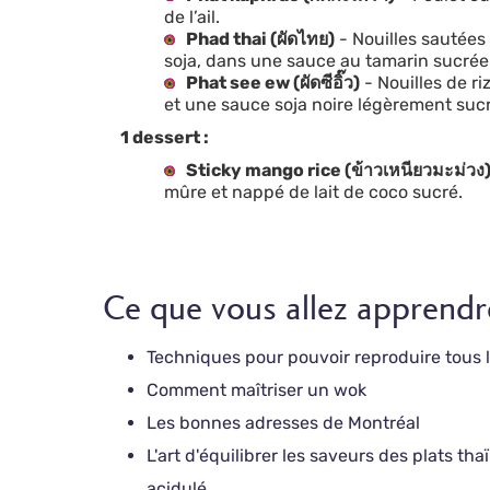
de l’ail.
Phad thai (ผัดไทย)
- Nouilles sautées
soja, dans une sauce au tamarin sucrée
Phat see ew (ผัดซีอิ๊ว)
- Nouilles de r
et une sauce soja noire légèrement suc
1 dessert :
Sticky mango rice (ข้าวเหนียวมะม่วง
mûre et nappé de lait de coco sucré.
Ce que vous allez apprendr
Techniques pour pouvoir reproduire tous l
Comment maîtriser un wok
Les bonnes adresses de Montréal
L'art d'équilibrer les saveurs des plats tha
acidulé