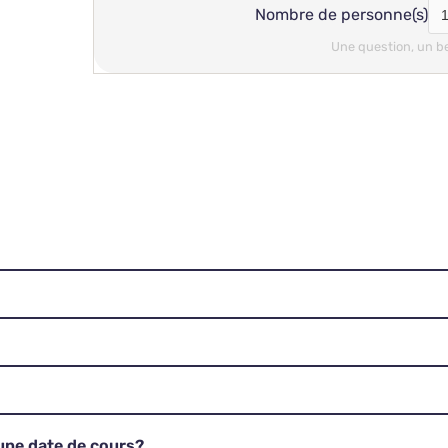
Nombre de personne(s)
Une question, un b
 une date de cours?