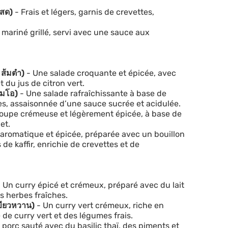
ะสด)
- Frais et légers, garnis de crevettes,
 mariné grillé, servi avec une sauce aux
ส้มตำ)
- Une salade croquante et épicée, avec
 du jus de citron vert.
้มโอ)
- Une salade rafraîchissante à base de
es, assaisonnée d’une sauce sucrée et acidulée.
oupe crémeuse et légèrement épicée, à base de
et.
aromatique et épicée, préparée avec un bouillon
 de kaffir, enrichie de crevettes et de
 Un curry épicé et crémeux, préparé avec du lait
s herbes fraîches.
ขียวหวาน)
- Un curry vert crémeux, riche en
 de curry vert et des légumes frais.
 porc sauté avec du basilic thaï, des piments et