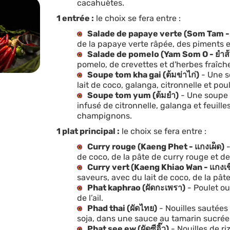
cacahuètes.
1 entrée :
le choix se fera entre :
Salade de papaye verte (Som Tam - 
de la papaye verte râpée, des piments et
Salade de pomelo (Yam Som O - ยำส
pomelo, de crevettes et d'herbes fraîch
Soupe tom kha gai (ต้มข่าไก่)
- Une s
lait de coco, galanga, citronnelle et poul
Soupe tom yum (ต้มยำ)
- Une soupe 
infusé de citronnelle, galanga et feuilles
champignons.
1 plat principal :
le choix se fera entre :
Curry rouge (Kaeng Phet - แกงเผ็ด)
-
de coco, de la pâte de curry rouge et de
Curry vert (Kaeng Khiao Wan - แกงเ
saveurs, avec du lait de coco, de la pâte
Phat kaphrao (ผัดกะเพรา)
- Poulet ou
de l’ail.
Phad thai (ผัดไทย)
- Nouilles sautées
soja, dans une sauce au tamarin sucrée
Phat see ew (ผัดซีอิ๊ว)
- Nouilles de r