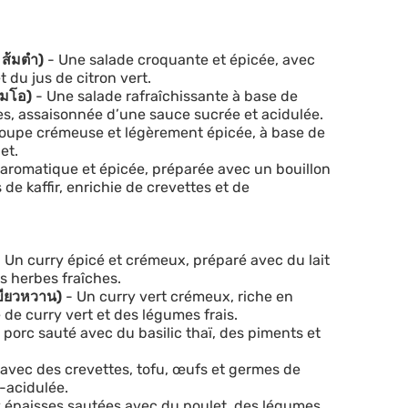
ส้มตำ)
- Une salade croquante et épicée, avec
 du jus de citron vert.
้มโอ)
- Une salade rafraîchissante à base de
es, assaisonnée d’une sauce sucrée et acidulée.
oupe crémeuse et légèrement épicée, à base de
et.
aromatique et épicée, préparée avec un bouillon
 de kaffir, enrichie de crevettes et de
 Un curry épicé et crémeux, préparé avec du lait
s herbes fraîches.
ขียวหวาน)
- Un curry vert crémeux, riche en
 de curry vert et des légumes frais.
 porc sauté avec du basilic thaï, des piments et
 avec des crevettes, tofu, œufs et germes de
-acidulée.
iz épaisses sautées avec du poulet, des légumes