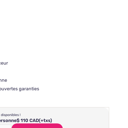
ceur
onne
ouvertes garanties
 disponibles !
personne
$ 110 CAD
(+txs)