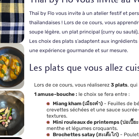
Thaï by Flo vous invite à un atelier festif et p
thaïlandaises ! Lors de ce cours, vous apprendr
soupe légère, un plat principal (curry ou sauté)
Les choix des plats s’adaptent aux ingrédients 
une expérience gourmande et sur mesure.
Les plats que vous allez cui
Lors de ce cours, vous réaliserez
3 plats
, qui
1 amuse-bouche :
le choix se fera entre :
Miang kham (เมี่ยงคำ)
- Feuilles de b
crevettes séchées et une sauce sucrée-
textures.
Mini rouleaux de printemps (ปอเปี๊ย
menthe et légumes croquants.
Brochettes satay (สะเต๊ะไก่)
- Poulet