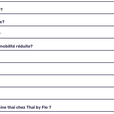
s?
rs?
?
mobilité réduite?
ine thaï chez Thaï by Flo ?