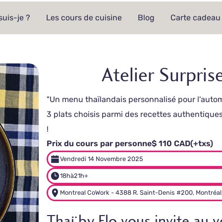
suis-je ?
Les cours de cuisine
Blog
Carte cadeau
Atelier Surpri
"Un menu thaïlandais personnalisé pour l'automn
3 plats choisis parmi des recettes authentiques
!
Prix du cours par personne
$ 110 CAD
(+txs)
Vendredi 14 Novembre 2025
18h
à
21h+
Montreal CoWork - 4388 R. Saint-Denis #200, Montréal
Thaï by Flo vous invite au 