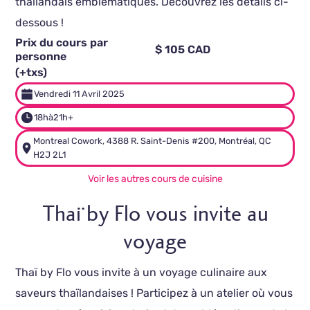
thaïlandais emblématiques. Découvrez les détails ci-
dessous !
Prix du cours par
$ 105 CAD
personne
(+txs)
Vendredi 11 Avril 2025
18h
à
21h+
Montreal Cowork, 4388 R. Saint-Denis #200, Montréal, QC
H2J 2L1
Voir les autres cours de cuisine
Thaï by Flo vous invite au
voyage
Thaï by Flo vous invite à un voyage culinaire aux
saveurs thaïlandaises ! Participez à un atelier où vous