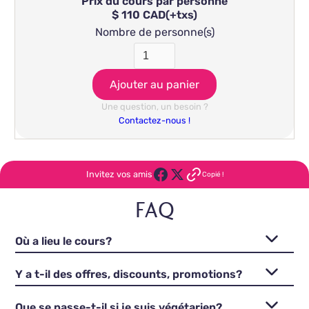
Prix du cours par personne
$ 110 CAD
(+txs)
Nombre de personne(s)
Une question, un besoin ?
Contactez-nous !
Invitez vos amis
Copié !
FAQ
Où a lieu le cours?
Y a t-il des offres, discounts, promotions?
Que se passe-t-il si je suis végétarien?